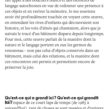
langage autochtones en vue de redonner une présence à
ces objets et en raviver la
mémoire. Je me souviens
avoir été profondément touchée
en voyant cette œuvre,
en entendant les rires d’enfants qui
découvraient son
histoire, et les voix d’aînés qui chantaient, alors que je
suivais le tracé d’un bâtiment disparu depuis
longtemps.
Pour moi, cette œuvre parlait de la manière dont
la
nature et le langage portent en eux les germes du
renouveau – non pas celui d’objets conservés dans un
bâtiment, mais celui des relations, et la manière dont
ces
rencontres ont permis et permettent encore de
préserver
la joie.
Qu’est-ce qui a grandi ici ? Qu’est-ce qui grandit
En l’espace de ce court laps de temps (de 1985 à
ici ?
aujourd’hui),
tant de choses se sont passées et d’univers