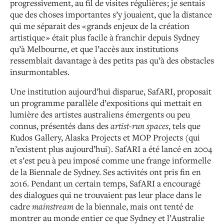
progressivement, au fil de
visites régulières ; je sentais
que des choses importantes
s’y jouaient, que la distance
qui me séparait des « grands
enjeux de la création
artistique » était plus facile à franchir
depuis Sydney
qu’à Melbourne, et que l’accès aux
institutions
ressemblait davantage à des petits pas qu’à des obstacles
insurmontables.
Une institution aujourd’hui disparue, SafARI, proposait
un programme parallèle d’expositions qui mettait en
lumière des artistes australiens émergents ou peu
connus,
présentés dans des
artist-run spaces
, tels que
Kudos Gallery,
Alaska Projects et MOP Projects (qui
n’existent plus
aujourd’hui). SafARI a été lancé en 2004
et s’est peu à peu imposé comme une frange informelle
de la Biennale de
Sydney. Ses activités ont pris fin en
2016. Pendant un certain
temps, SafARI a encouragé
des dialogues qui ne trouvaient
pas leur place dans le
cadre
mainstream
de la biennale,
mais ont tenté de
montrer au monde entier ce que Sydney
et l’Australie