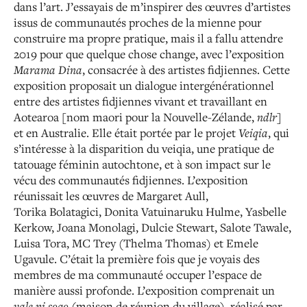
dans
l’art. J’essayais de m’inspirer des œuvres d’artistes
issus
de communautés proches de la mienne pour
construire
ma propre pratique, mais il a fallu attendre
2019 pour que quelque chose change, avec l’exposition
Marama Dina
,
consacrée à des artistes fidjiennes. Cette
exposition proposait
un dialogue intergénérationnel
entre des artistes fidjiennes
vivant et travaillant en
Aotearoa [nom maori pour la
Nouvelle-Zélande,
ndlr
]
et en Australie. Elle était portée
par le projet
Veiqia
, qui
s’intéresse à la disparition du
veiqia, une pratique de
tatouage féminin autochtone, et à son impact sur le
vécu des communautés fidjiennes.
L’exposition
réunissait les œuvres de Margaret Aull,
Torika
Bolatagici, Donita Vatuinaruku Hulme, Yasbelle
Kerkow, Joana Monolagi, Dulcie Stewart, Salote Tawale,
Luisa
Tora, MC Trey (Thelma Thomas) et Emele
Ugavule. C’était
la première fois que je voyais des
membres de ma
communauté occuper l’espace de
manière aussi profonde.
L’exposition comprenait un
vale ni soqo
(maison de réunion du village), réalisé par