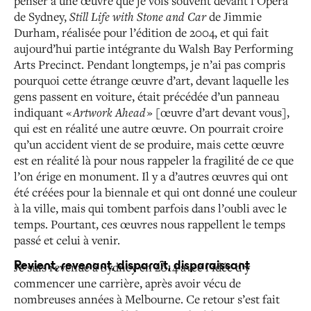
penser à une
œuvre que je vois souvent devant l’Opéra
de Sydney,
Still
Life with Stone and Car
de Jimmie
Durham, réalisée pour
l’édition de 2004, et qui fait
aujourd’hui partie intégrante
du Walsh Bay Performing
Arts Precinct. Pendant longtemps,
je n’ai
pas compris
pourquoi cette étrange œuvre d’art, devant
laquelle les
gens passent en voiture, était précédée d’un
panneau
indiquant «
Artwork Ahead
» [œuvre d’art
devant vous],
qui est en réalité une autre œuvre. On pourrait croire
qu’un accident vient de se produire, mais cette œuvre
est en réalité là pour nous rappeler la fragilité de ce que
l’on érige en monument. Il y a d’autres œuvres qui ont
été
créées pour la biennale et qui ont donné une couleur
à la
ville, mais qui tombent parfois dans l’oubli avec le
temps. Pourtant, ces œuvres nous rappellent le temps
passé et
celui à venir.
Revient, revenant, disparaît, disparaissant
Je suis revenue à Sydney en 2014 avec l’idée d’y
commencer
une carrière, après avoir vécu de
nombreuses années à Melbourne. Ce retour s’est fait