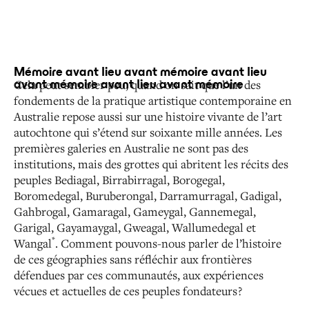
Mémoire avant lieu avant mémoire avant lieu
Cela peut sembler peu, quand on sait que l’un des
avant mémoire avant lieu avant mémoire
fondements
de la pratique artistique contemporaine en
Australie repose
aussi sur une histoire vivante de l’art
autochtone qui s’étend
sur soixante mille années. Les
premières galeries en Australie
ne sont pas des
institutions, mais des grottes qui abritent
les récits des
peuples Bediagal, Birrabirragal, Borogegal,
Boromedegal, Buruberongal, Darramurragal, Gadigal,
Gahbrogal, Gamaragal, Gameygal, Gannemegal,
Garigal, Gayamaygal, Gweagal, Wallumedegal et
*
Wangal
. Comment
pouvons-nous parler de l’histoire
de ces géographies sans
réfléchir aux frontières
défendues par ces communautés,
aux expériences
vécues et actuelles de ces peuples fondateurs ?