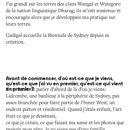
J’ai grandi sur les terres des clans Wangal et Wategoro
de la nation linguistique Dharug ; ils m’ont soutenue et
encouragée alors que je développais ma pratique sur
leurs
terres.
Gadigal accueille la Biennale de Sydney depuis sa
création.
Avant de commencer, d’où est-ce que je viens,
qu’est-ce que j’ai vu en premier, qu’est-ce qui vient
Il est facile de parler d’abord de là d’où je viens :
en premier ?
Lidcombe,
une banlieue à la périphérie de Sydney, pas
assez branchée pour faire partie de l’Inner West, un
endroit piéton et
résidentiel. Quand j’étais enfant, l’art
était ce que je dessinais,
ce que je créais, ce que faisait ma sœur et les photos que
prenait mon père. Je ne viens pas d’une famille