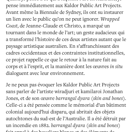
pense immédiatement aux Kaldor Public Art Projects.
Avant même la Biennale de Sydney, ils ont su instaurer
un
lien avec le public qu’on ne peut ignorer.
Wrapped
Coast️
,
de Jeanne-Claude et Christo, a marqué un
tournant dans
le monde de l’art ; un geste audacieux qui
a transformé
l’histoire de ces deux artistes autant que le
paysage artistique
australien. En s’affranchissant des
cadres occidentaux et
des contraintes institutionnelles,
ce projet rappelle ce que
le retour à la nature fait au
corps et à l’esprit, et la manière dont les œuvres
in situ
dialoguent avec leur environnement.
Je ne peux pas évoquer les Kaldor Public Art Projects
sans parler de l’artiste wiradjuri et kamilaroi Jonathan
Jones,
et de son œuvre
barrangal dyara (skin and bones)
.
Celle-ci
a été pensée comme le mémorial d’un bâtiment
colonial aujourd’hui disparu, qui abritait des objets
autochtones du sud-est de l’Australie. Il a été détruit par
un incendie en
1882.
barrangal dyara (skin and bones)
fait appel à des boucliers
blancs et des éléments de