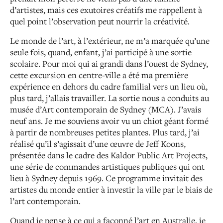
d’artistes, mais ces exutoires créatifs me rappellent à
quel point
l’observation peut nourrir la créativité.
Le monde de l’art, à l’extérieur, ne m’a marquée qu’une
seule fois, quand, enfant, j’ai participé à une sortie
scolaire.
Pour moi qui ai grandi dans l’ouest de Sydney,
cette excursion en centre-ville a été ma première
expérience
en dehors du cadre familial vers un lieu où,
plus tard, j’allais travailler. La sortie nous a conduits au
musée d’Art
contemporain de Sydney (MCA). J’avais
neuf ans. Je
me
souviens avoir vu un chiot géant formé
à partir de nombreuses petites plantes. Plus tard, j’ai
réalisé qu’il
s’agissait d’une œuvre de Jeff Koons,
présentée dans
le cadre
des Kaldor Public Art Projects,
une série de commandes artistiques publiques qui ont
lieu à Sydney depuis 1969. Ce
programme invitait des
artistes du monde entier à investir
la ville par le biais de
l’art contemporain.
Quand je pense à ce qui a façonné l’art en Australie,
je