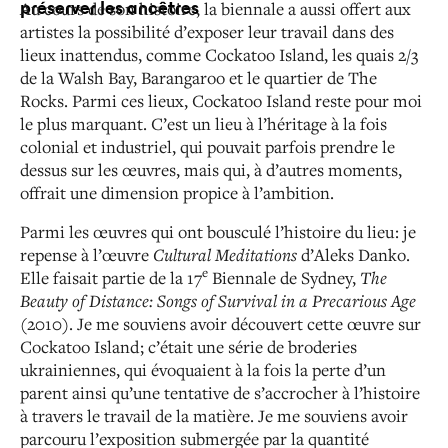
Au cours de son histoire, la biennale a aussi offert aux
préserver les ancêtres
artistes la possibilité d’exposer leur travail dans des
lieux inattendus, comme Cockatoo Island, les quais 2/3
de la
Walsh Bay, Barangaroo et le quartier de The
Rocks. Parmi
ces lieux, Cockatoo Island reste pour moi
le plus marquant.
C’est un lieu à l’héritage à la fois
colonial et industriel, qui pouvait parfois prendre le
dessus sur les œuvres, mais
qui, à d’autres moments,
offrait une dimension propice à l’ambition.
Parmi les œuvres qui ont bousculé l’histoire du lieu :
je
repense à l’œuvre
Cultural Meditations
d’Aleks Danko.
e
Elle
faisait partie de la 17
Biennale de Sydney,
The
Beauty of
Distance: Songs of Survival in a Precarious Age
(2010). Je me
souviens avoir découvert cette œuvre sur
Cockatoo Island ;
c’était une série de broderies
ukrainiennes, qui évoquaient
à la fois la perte d’un
parent ainsi qu’une tentative de
s’accrocher à l’histoire
à travers le travail de la matière. Je me souviens avoir
parcouru l’exposition submergée par
la quantité