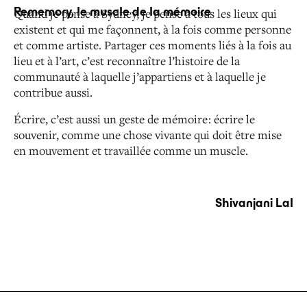
Rememory, le muscle de la mémoire
Quand je pense à Sydney, je pense à tous les lieux qui
existent et qui me façonnent, à la fois comme personne
et
comme artiste. Partager ces moments liés à la fois au
lieu
et à l’art, c’est reconnaître l’histoire de la
communauté à
laquelle j’appartiens et à laquelle je
contribue aussi.
Écrire, c’est aussi un geste de mémoire : écrire le
souvenir,
comme une chose vivante qui doit être mise
en mouvement
et travaillée comme un muscle.
Shivanjani Lal