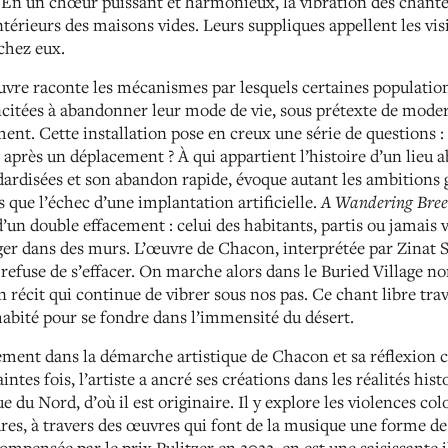
 En un chœur puissant et harmonieux, la vibration des chant
térieurs des maisons vides. Leurs suppliques appellent les visi
 chez eux.
L’œuvre raconte les mécanismes par lesquels certaines popula
incitées à abandonner leur mode de vie, sous prétexte de mod
ent. Cette installation pose en creux une série de questions : 
t après un déplacement ? À qui appartient l’histoire d’un lieu 
ardisées et son abandon rapide, évoque autant les ambitions
 que l’échec d’une implantation artificielle.
A Wandering Bree
’un double effacement : celui des habitants, partis ou jamais v
ger dans des murs. L’œuvre de Chacon, interprétée par Zinat Sh
 refuse de s’effacer. On marche alors dans le Buried Village n
n récit qui continue de vibrer sous nos pas. Ce chant libre t
nhabité pour se fondre dans l’immensité du désert.
gement dans la démarche artistique de Chacon et sa réflexion c
intes fois, l’artiste a ancré ses créations dans les réalités hist
du Nord, d’où il est originaire. Il y explore les violences col
ures, à travers des œuvres qui font de la musique une forme d
compensée par le prix Pulitzer en 2022, en est une saisissante i