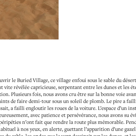
vrir le Buried Village, ce village enfoui sous le sable du déser
st vite révélée capricieuse, serpentant entre les dunes et les é
tion. Plusieurs fois, nous avons cru être sur la bonne voie av
ints de faire demi-tour sous un soleil de plomb. Le pire a faill
ssait, a failli engloutir les roues de la voiture. L’espace d’un 
ureusement, avec patience et persévérance, nous avons su évit
péripéties n’ont fait que rendre la route plus mémorable. Pe
abituel à nos yeux, en alerte, guettant l’apparition d’une gazel
s du sable, les ondes que le vent dessinait sur les dunes, et le