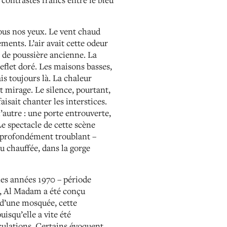
sous nos yeux. Le vent chaud
ements. L’air avait cette odeur
t de poussière ancienne. La
reflet doré. Les maisons basses,
s toujours là. La chaleur
et mirage. Le silence, pourtant,
faisait chanter les interstices.
l’autre : une porte entrouverte,
e spectacle de cette scène
is profondément troublant –
u chauffée, dans la gorge
les années 1970 – période
n, Al Madam a été conçu
d’une mosquée, cette
isqu’elle a vite été
culations. Certains évoquent