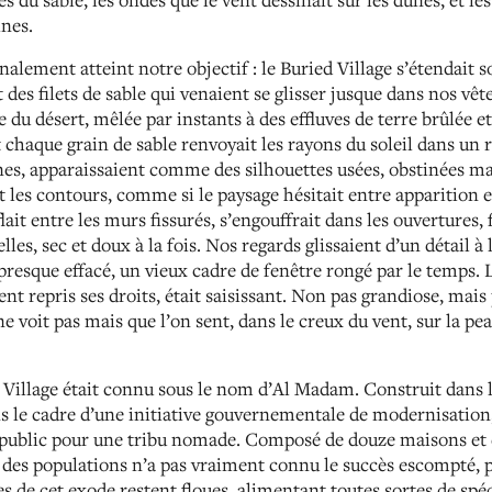
ines.
alement atteint notre objectif : le Buried Village s’étendait 
t des filets de sable qui venaient se glisser jusque dans nos vêt
e du désert, mêlée par instants à des effluves de terre brûlée e
t chaque grain de sable renvoyait les rayons du soleil dans un 
nes, apparaissaient comme des silhouettes usées, obstinées mai
nt les contours, comme si le paysage hésitait entre apparition 
flait entre les murs fissurés, s’engouffrait dans les ouvertures, 
les, sec et doux à la fois. Nos regards glissaient d’un détail à 
resque effacé, un vieux cadre de fenêtre rongé par le temps. L
ment repris ses droits, était saisissant. Non pas grandiose, ma
voit pas mais que l’on sent, dans le creux du vent, sur la pea
ed Village était connu sous le nom d’Al Madam. Construit dans 
ns le cadre d’une initiative gouvernementale de modernisatio
ublic pour une tribu nomade. Composé de douze maisons et 
des populations n’a pas vraiment connu le succès escompté, pu
s de cet exode restent floues, alimentant toutes sortes de spé