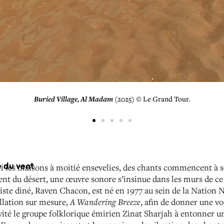
Buried Village, Al Madam
(2022) © Courtesy of Sharjah Art Foundation.
e du vent
i les maisons à moitié ensevelies, des chants commencent à 
ent du désert, une œuvre sonore s’insinue dans les murs de ce
iste diné, Raven Chacon, est né en 1977 au sein de la Nation N
allation sur mesure,
A Wandering Breeze
, afin de donner une vo
invité le groupe folklorique émirien Zinat Sharjah à entonner u