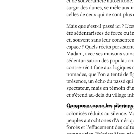
et de souveraineté autochtone.
surgir des dunes, se mêle aux in
celles de ceux qui ne sont plus
Mais que s’est-il passé ici ? 
été sédentarisées de force ou 
et, souvent sans leur consentem
espace ? Quels récits persisten
Madam, avec ses maisons stand
sédentarisation des populations
contre-récit face aux logiques d
nomades, que l’on a tenté de fi
présence, un écho du passé qui
spectateur, mais en témoin d’u
et s’étend au-delà du village i
Composer avec les silences
Cette œuvre s’inscrit plus lar
colonisés réduits au silence. Ma
peuples autochtones d’Amérique 
forcés et l’effacement des cult
composition
Voiceless Mass
, ré