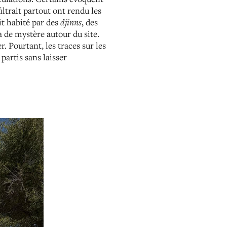
filtrait partout ont rendu les
it habité par des
djinns
, des
a de mystère autour du site.
. Pourtant, les traces sur les
partis sans laisser