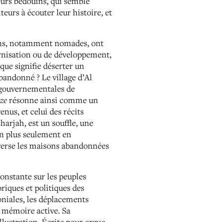
eurs bédouins, qui semble
teurs à écouter leur histoire, et
tions, notamment nomades, ont
ernisation ou de développement,
que signifie déserter un
abandonné ? Le village d’Al
 gouvernementales de
ze
résonne ainsi comme un
enus, et celui des récits
arjah, est un souffle, une
on plus seulement en
raverse les maisons abandonnées
onstante sur les peuples
oriques et politiques des
oniales, les déplacements
e mémoire active. Sa
llustration. Écrite pour orgue,