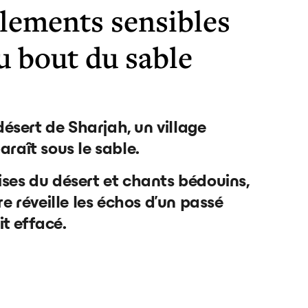
lements sensibles
u bout du sable
ésert de Sharjah, un village
aît sous le sable.
rises du désert et chants bédouins,
 réveille les échos d’un passé
it effacé.