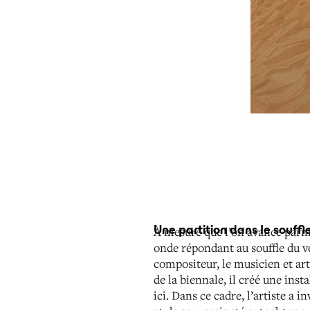
Une partition dans le souffl
À mesure que l’on avance parm
onde répondant au souffle du v
compositeur, le musicien et art
de la biennale, il créé une inst
ici. Dans ce cadre, l’artiste a 