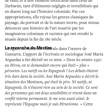
de Hals, et d’une vaisselle mexicaine dans celui de
Zurbarán, tant d’éléments négligés et invisibilisés qui
en disent long sur l’histoire coloniale. Par ces
appropriations, elle rejoue les genres classiques du
paysage, du portrait et de la nature morte, pour mieux
dénoncer une histoire de l’art nourrie par les
imaginaires coloniaux et racistes qui ont envahi le
musée depuis la fin du 18
e
siècle.
La revanche du
Mestizo
La figure du métis est centrale dans l’œuvre de
Gamarra. L’apport de l’écrivain et sociologue
José María
Arguedas a été décisif en ce sens. «
Dans les années 1950
au Pérou, on se demandait encore qui était « plus »
péruvien. Les natifs ou les Espagnols ? Les débats étaient
très durs dans la société. José María Arguedas a décrit la
situation des
Mestizos
, qui était la pire. Ni natifs, ni
Espagnols, ils n’étaient rien au sein de la société. Ce sont
des personnes qui ont deux sensibilités et vivent dans un
conflit interne permanent. Je me sens aussi ainsi. Je
représente l’Espagne mais je suis Péruvienne.
» Cette