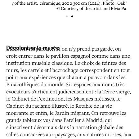
rtist.
céramique, 200 x 300 cm (2024). Photo : Oak Taylor-Smith.
(2023
© Courtesy of the artist and Elvia Paucar.
Décoloniser le musée
L’illusion est parfaite. Si on n’y prend pas garde, on
croit entrer dans le pavillon espagnol comme dans une
institution muséale classique. Le choix de teintes des
murs, les cartels et l’accrochage correspondent en tout
point aux expériences que chacun a pu avoir dans les
Pinacothèques du monde. Six espaces aux noms très
évocateurs s’articulent judicieusement : la Terre vierge,
le Cabinet de l’extinction, les Masques métisses, le
Cabinet du racisme illustré, le Retable de la vie
mourante et enfin, le Jardin migrant. On retrouve les
grands tableaux vus dans l’atelier à Madrid, qui
s’inscrivent désormais dans la narration globale des
salles consacrées aux paysages, aux natures mortes, aux