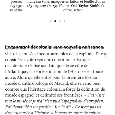
sse,
huile sur toile, masques en laiton et feuille d'or artificielle,
huile 
 x 310
185 x 230 cm (2023). Photo : Oak Taylor-Smith. © Courtesy
185 x
f the
of the artist.
Le tournant décolonial, une nouvelle naissance
Quand elle arrive à Madrid en 2003, Sandra Gamarra
visite les musées incontournables de la capitale. Elle qui
considère avoir reçu une éducation artistique
occidentale réalise soudain que de ce côté de
l’Atlantique, la représentation de l’Histoire est toute
autre. Alors qu’elle entre pour la première fois au
musée d’anthropologie de Madrid, elle se rend bien
compte que l’héritage colonial a forgé la définition du
musée espagnol et délimité ses frontières. «
J’ai visité
tout le musée et je n’ai rien vu d’espagnol ou d’européen.
J’ai demandé à un gardien. Il m’a dit « Ce n’est pas ici,
c’est au musée d’Histoire
. »
Je pensais que cette culture