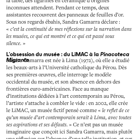
la table, des figurines en céramique d’origines
inconnues attendent. Pendant ce temps, deux
assistantes recouvrent des panneaux de feuilles d’or.
Sous nos regards ébahis, Sandra Gamarra déclare :
«
c’est la continuité de mes réflexions sur la narration dans
les musées, ce qui est montré et ce qui est passé sous
silence.
»
L’obsession du musée : du LiMAC à la
Pinacoteca
Sandra Gamarra est née à Lima (1972), où elle a étudié
Migrante
les beaux-arts à l’Université catholique du Pérou. Dès
ses premières œuvres, elle interroge le modèle
occidental du musée, et son absence en dehors des
frontières euro-américaines. Face au manque
d’institutions dédiées à l’art contemporain au Pérou,
l’artiste s’attache à combler le vide : en 2002, elle crée
le LiMAC, un musée fictif pensé comme «
le reflet de ce
qu’un musée d’art contemporain serait à Lima, avec toutes
ses aspirations et ses défauts
. » Ce n’est pas un musée
imaginaire que conçoit ici Sandra Gamarra, mais plutôt
une réflexion sur l’absence d’une telle institution, et sur