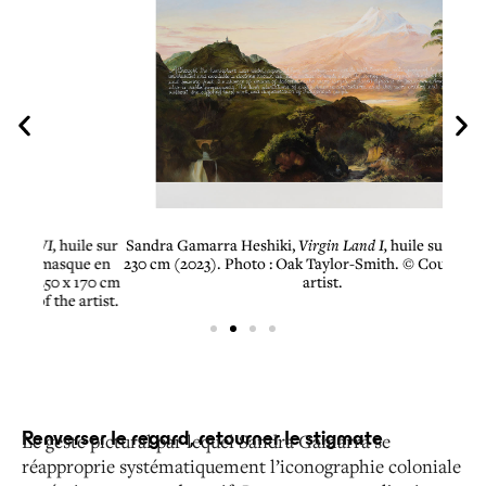
le sur
Sandra Gamarra Heshiki,
Virgin Land I,
huile sur toile,180 x
Sandr
ue en
230 cm (2023). Photo : Oak Taylor-Smith. © Courtesy of the
toil
 170 cm
artist.
artist.
Renverser le regard, retourner le stigmate
Le geste pictural par lequel Sandra Gamarra se
réapproprie systématiquement l’iconographie coloniale