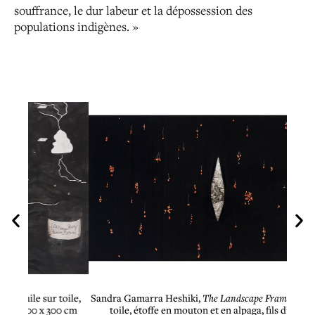
souffrance, le dur labeur et la dépossession des
populations indigènes. »
toile,
Sandra Gamarra Heshiki,
The Landscape Frame VI,
huile sur
Sand
00 cm
toile, étoffe en mouton et en alpaga, fils d’argent et
feui