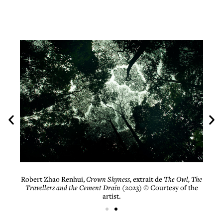
of the
Robert Zhao Renhui,
Crown Shyness,
extrait de
The Owl, The
Rober
Travellers and the Cement Drain
(2023) © Courtesy of the
artist.