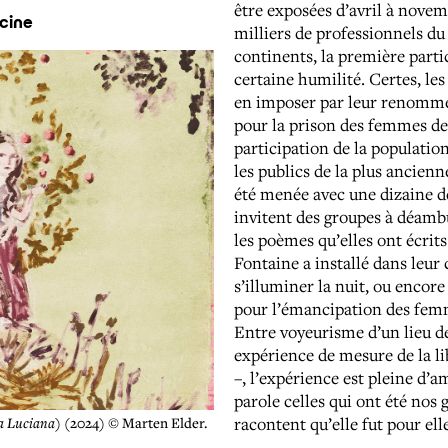
être exposées d’avril à novem
acine
milliers de professionnels du 
continents, la première parti
certaine humilité. Certes, les
en imposer par leur renommée
pour la prison des femmes de
participation de la population
les publics de la plus ancienn
été menée avec une dizaine de
invitent des groupes à déambul
les poèmes qu’elles ont écrit
Fontaine a installé dans leur c
s’illuminer la nuit, ou encore
pour l’émancipation des femme
Entre voyeurisme d’un lieu de
expérience de mesure de la libe
–, l’expérience est pleine d’
parole celles qui ont été nos
racontent qu’elle fut pour elle
a Luciana)
(2024) © Marten Elder.